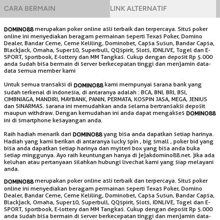
CARA BERMAIN
LINK ALTERNATIF
merupakan poker online asli terbaik dan terpercaya. Situs poker
DOMINO88
online ini menyediakan beragam permainan seperti Texas Poker, Domino
Dealer, Bandar Ceme, Ceme Keliling, Dominobet, Capsa Susun, Bandar Capsa,
Blackjack, Omaha, Super10, Superbull, QQspirit, Slots, IDNLIVE, Togel dan E-
SPORT, sportbook, E-lottery dan MM Tangkas. Cukup dengan deposit Rp 5.000
anda sudah bisa bermain di server berkecepatan tinggi dan menjamin data-
data semua member kami
Untuk semua transaksi di
kami mempunyai sarana bank yang
DOMINO88
sudah terkenal di indonesia, di antaranya adalah : BCA, BNI, BRI, BSI,
CIMBNIAGA, MANDIRI, MAYBANK, PANIN, PERMATA, KOSPIN JASA, MEGA, JENIUS
dan SINARMAS. sarana ini memudahkan anda selama bertransaksi deposit
maupun withdraw. Dengan kemudahan ini anda dapat mengakses
DOMINO88
ini di smartphone kesayangan anda.
Raih hadiah menarik dari
yang bisa anda dapatkan setiap harinya.
DOMINO88
Hadiah yang kami berikan di antaranya lucky spin , big small , poker bid yang
bisa anda dapatkan setiap harinya dan mysteri box yang bisa anda buka
setiap minggunya. Ayo raih keuntungan hanya di jejakdomino88.net. jika ada
keluhan atau pertanyaan silahkan hubungi livechat kami yang siap melayani
anda.
merupakan poker online asli terbaik dan terpercaya. Situs poker
DOMINO88
online ini menyediakan beragam permainan seperti Texas Poker, Domino
Dealer, Bandar Ceme, Ceme Keliling, Dominobet, Capsa Susun, Bandar Capsa,
Blackjack, Omaha, Super10, Superbull, QQspirit, Slots, IDNLIVE, Togel dan E-
SPORT, sportbook, E-lottery dan MM Tangkas. Cukup dengan deposit Rp 5.000
anda sudah bisa bermain di server berkecepatan tinggi dan menjamin data-